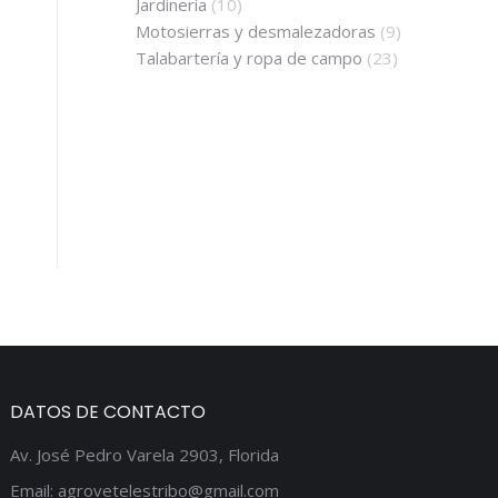
Jardinería
(10)
Motosierras y desmalezadoras
(9)
Talabartería y ropa de campo
(23)
DATOS DE CONTACTO
Av. José Pedro Varela 2903, Florida
Email: agrovetelestribo@gmail.com