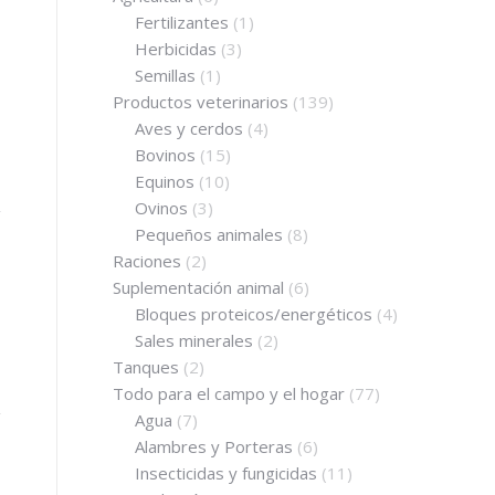
Fertilizantes
(1)
Herbicidas
(3)
Semillas
(1)
Productos veterinarios
(139)
Aves y cerdos
(4)
Bovinos
(15)
Equinos
(10)
Ovinos
(3)
y
Pequeños animales
(8)
Raciones
(2)
Suplementación animal
(6)
Bloques proteicos/energéticos
(4)
Sales minerales
(2)
Tanques
(2)
Todo para el campo y el hogar
(77)
Agua
(7)
Alambres y Porteras
(6)
Insecticidas y fungicidas
(11)