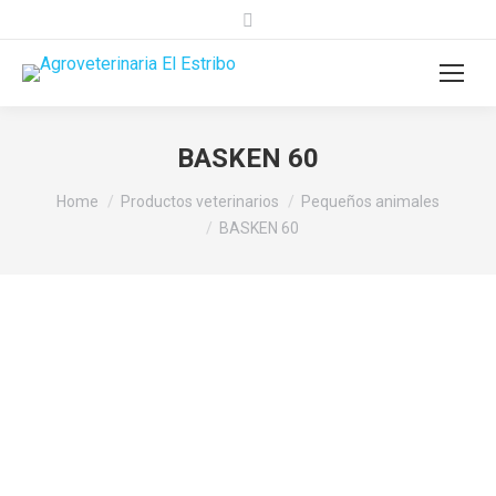
Search:
BASKEN 60
You are here:
Home
Productos veterinarios
Pequeños animales
BASKEN 60