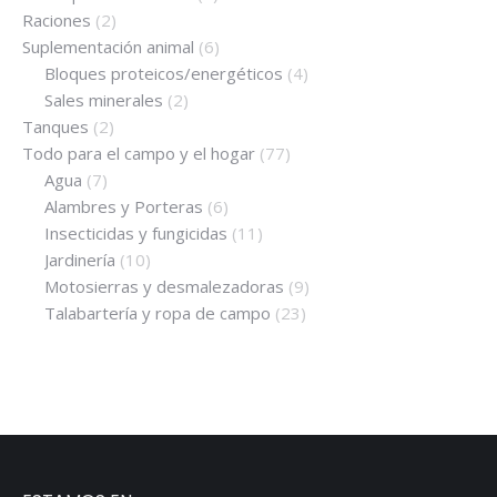
Raciones
(2)
Suplementación animal
(6)
Bloques proteicos/energéticos
(4)
Sales minerales
(2)
Tanques
(2)
Todo para el campo y el hogar
(77)
Agua
(7)
Alambres y Porteras
(6)
Insecticidas y fungicidas
(11)
Jardinería
(10)
Motosierras y desmalezadoras
(9)
Talabartería y ropa de campo
(23)