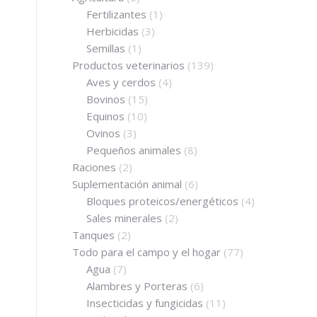
Fertilizantes
(1)
Herbicidas
(3)
Semillas
(1)
Productos veterinarios
(139)
Aves y cerdos
(4)
Bovinos
(15)
Equinos
(10)
Ovinos
(3)
Pequeños animales
(8)
Raciones
(2)
Suplementación animal
(6)
Bloques proteicos/energéticos
(4)
Sales minerales
(2)
Tanques
(2)
Todo para el campo y el hogar
(77)
Agua
(7)
Alambres y Porteras
(6)
Insecticidas y fungicidas
(11)