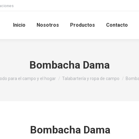
caciones
Inicio
Nosotros
Productos
Contacto
Bombacha Dama
ere:
odo para el campo y el hogar
Talabartería y ropa de campo
Bomba
Bombacha Dama