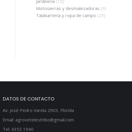
Jardinería
(10)
Motosierras y desmalezadoras
(9)
Talabartería y ropa de campo
(23)
DATOS DE CONTACTO
Av. José Pedro Varela 2903, Florida
Email: agrovetelestribo@gmail.com
Tel: 4353 1940