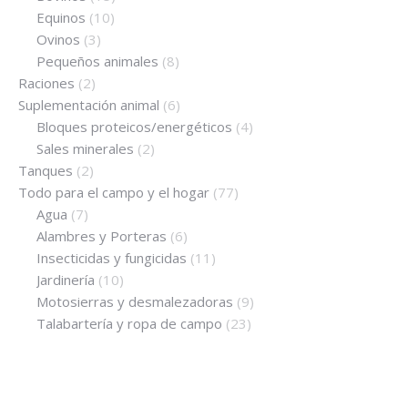
Equinos
(10)
Ovinos
(3)
Pequeños animales
(8)
Raciones
(2)
Suplementación animal
(6)
Bloques proteicos/energéticos
(4)
Sales minerales
(2)
Tanques
(2)
Todo para el campo y el hogar
(77)
Agua
(7)
Alambres y Porteras
(6)
Insecticidas y fungicidas
(11)
Jardinería
(10)
Motosierras y desmalezadoras
(9)
Talabartería y ropa de campo
(23)