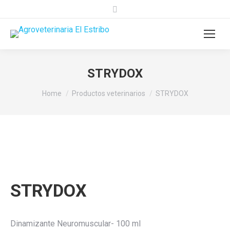
Search:
STRYDOX
You are here:
Home
Productos veterinarios
STRYDOX
STRYDOX
Dinamizante Neuromuscular- 100 ml